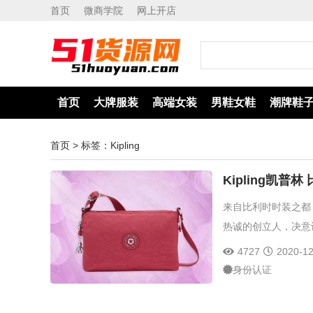
首页
微商学院
网上开店
首页
大牌服装
高端女装
男鞋女鞋
潮牌鞋
首页
> 标签：Kipling
货源网
Kipling凯普
来自比利时时装之都 ─
热诚的创立人，决意
4727
2020-12
身份认证