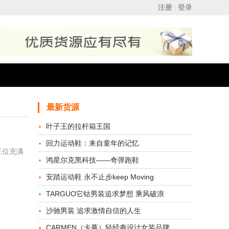
最新货源
叶子王的拉杆箱王国
回力运动鞋：来自童年的记忆
。三位充满
鸿星尔克黑科技——奇弹跑鞋
安踏运动鞋 永不止步keep Moving
TARGUO它钴男装追求梦想 乘风破浪
沙驰男装 追求激情自信的人生
CARMEN（卡蔓）轻经典设计女装品牌