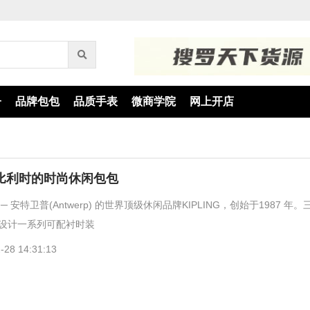
子
品牌包包
品质手表
微商学院
网上开店
林 比利时的时尚休闲包包
 安特卫普(Antwerp) 的世界顶级休闲品牌KIPLING，创始于1987 年
设计一系列可配衬时装
-28 14:31:13