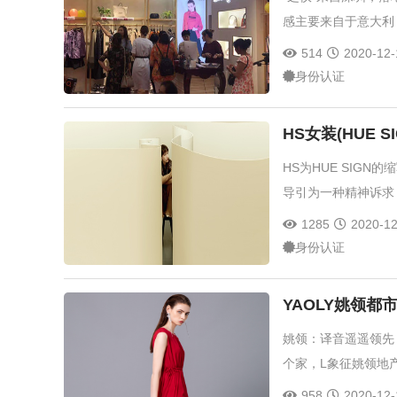
感主要来自于意大利
514
2020-12-
身份认证
HS女装(HUE 
HS为HUE SIG
导引为一种精神诉求
1285
2020-12
身份认证
YAOLY姚领都
姚领：译音遥遥领先
个家，L象征姚领地
958
2020-12-