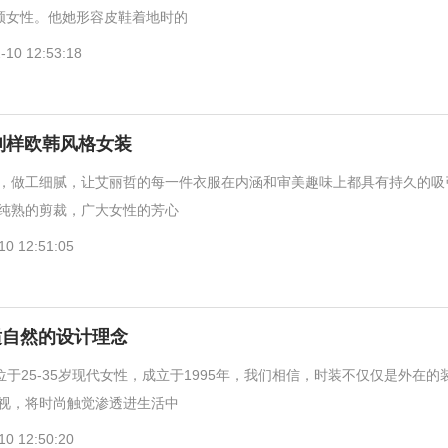
白领女性。他她形容皮鞋着地时的
-10 12:53:18
哲 别样欧韩风格女装
，做工细腻，让艾丽哲的每一件衣服在内涵和审美趣味上都具有持久的吸
纯熟的剪裁，广大女性的芳心
10 12:51:05
适自然的设计理念
位于25-35岁现代女性，成立于1995年，我们相信，时装不仅仅是外在的
视，将时尚触觉渗透进生活中
10 12:50:20