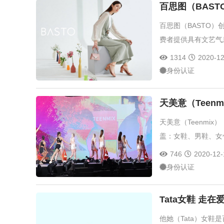
百思图（BAS
百思图（BASTO
费者提供具有文艺气
1314
2020-12
身份认证
天美意（Teen
天美意（Teenmi
盖：女鞋、男鞋、女
746
2020-12-
身份认证
Tata女鞋 走在
他她（Tata）女鞋