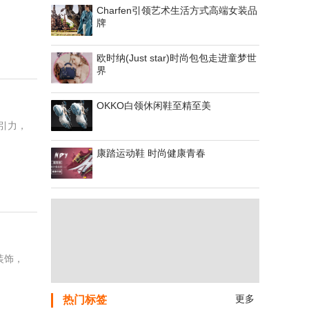
Charfen引领艺术生活方式高端女装品
牌
欧时纳(Just star)时尚包包走进童梦世
界
OKKO白领休闲鞋至精至美
引力，
康踏运动鞋 时尚健康青春
装饰，
更多
热门标签