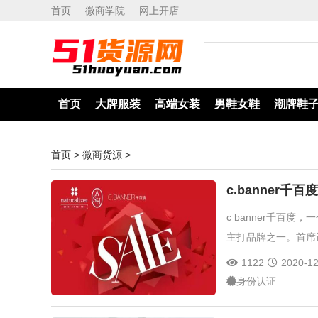
首页
微商学院
网上开店
首页
大牌服装
高端女装
男鞋女鞋
潮牌鞋
首页
>
微商货源
>
货源网
c.banner
c banner千百
主打品牌之一。首席
1122
2020-12
身份认证