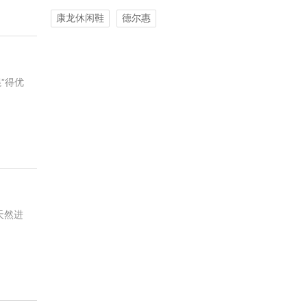
康龙休闲鞋
德尔惠
”得优
天然进