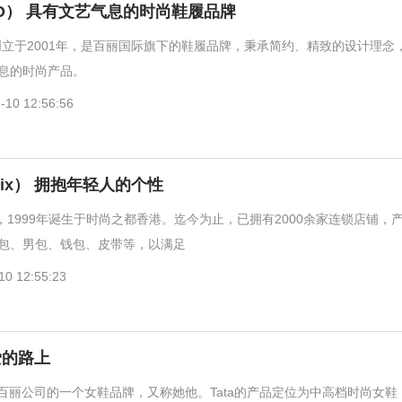
TO） 具有文艺气息的时尚鞋履品牌
）创立于2001年，是百丽国际旗下的鞋履品牌，秉承简约、精致的设计理念
息的时尚产品。
-10 12:56:56
mix） 拥抱年轻人的个性
x），1999年诞生于时尚之都香港。迄今为止，已拥有2000余家连锁店铺，
包、男包、钱包、皮带等，以满足
10 12:55:23
爱的路上
是百丽公司的一个女鞋品牌，又称她他。Tata的产品定位为中高档时尚女鞋