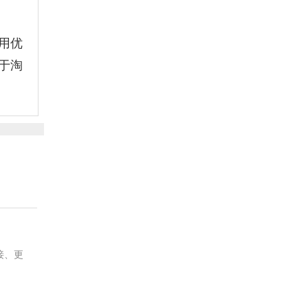
用优
于淘
接、更