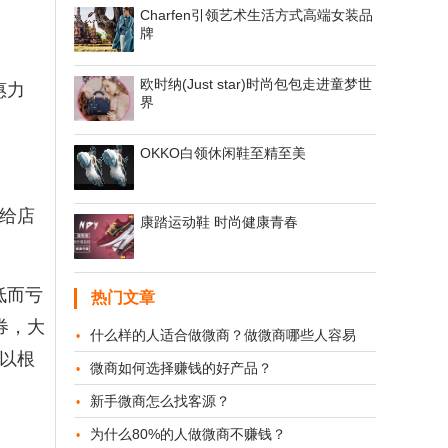
Charfen引领艺术生活方式高端女装品
牌
欧时纳(Just star)时尚包包走进童梦世
惠力
界
OKKO白领休闲鞋至精至美
给店
康踏运动鞋 时尚健康青春
低而亏
热门文章
券，大
什么样的人适合做微商？做微商哪些人容易
以根
微商如何选择赚钱的好产品？
新手微商怎么找客源？
为什么80%的人做微商不赚钱？