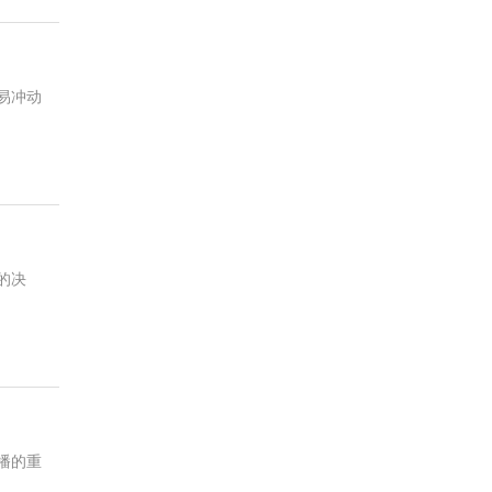
易冲动
的决
播的重