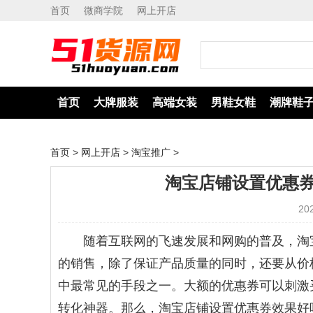
首页
微商学院
网上开店
首页
大牌服装
高端女装
男鞋女鞋
潮牌鞋
首页
>
网上开店
>
淘宝推广
>
货源网
淘宝店铺设置优惠
20
随着互联网的飞速发展和网购的普及，淘
的销售，除了保证产品质量的同时，还要从价
中最常见的手段之一。大额的优惠券可以刺激
转化神器。那么，淘宝店铺设置优惠券效果好